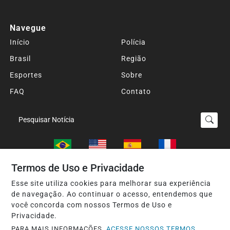
Navegue
Início
Polícia
Brasil
Região
Esportes
Sobre
FAQ
Contato
Pesquisar Notícia
Termos de Uso e Privacidade
Esse site utiliza cookies para melhorar sua experiência
Seu Site - Todos os direitos reservados.
de navegação. Ao continuar o acesso, entendemos que
Termos de Uso e Privacidade
você concorda com nossos Termos de Uso e
Privacidade.
PARA MAIS INFORMAÇÕES,
ACESSE NOSSOS TERMOS