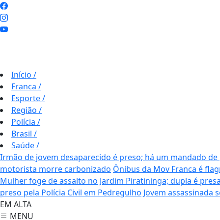
Início
/
Franca
/
Esporte
/
Região
/
Polícia
/
Brasil
/
Saúde
/
Irmão de jovem desaparecido é preso; há um mandado de 
motorista morre carbonizado
Ônibus da Mov Franca é fla
Mulher foge de assalto no Jardim Piratininga; dupla é pres
preso pela Polícia Civil em Pedregulho
Jovem assassinada se
EM ALTA
MENU