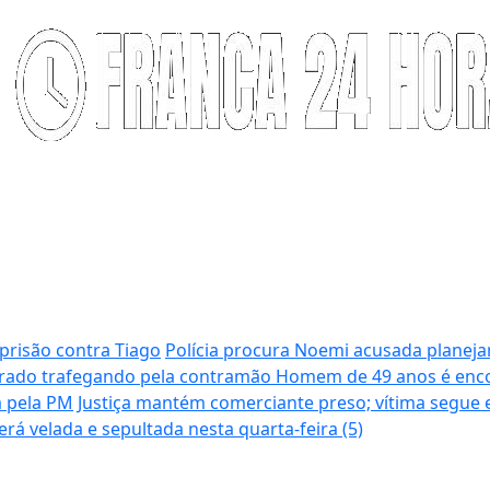
prisão contra Tiago
Polícia procura Noemi acusada planeja
grado trafegando pela contramão
Homem de 49 anos é enco
a pela PM
Justiça mantém comerciante preso; vítima segue
rá velada e sepultada nesta quarta-feira (5)