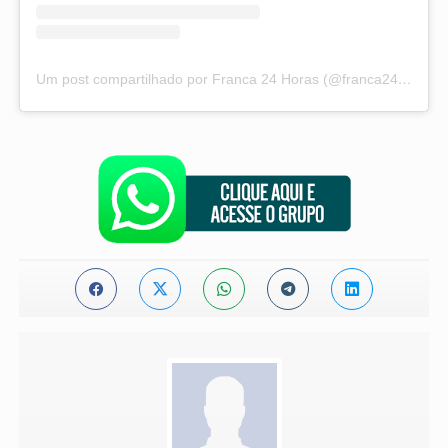
Um post compartilhado por Franca 24 Horas (@franca24horas)