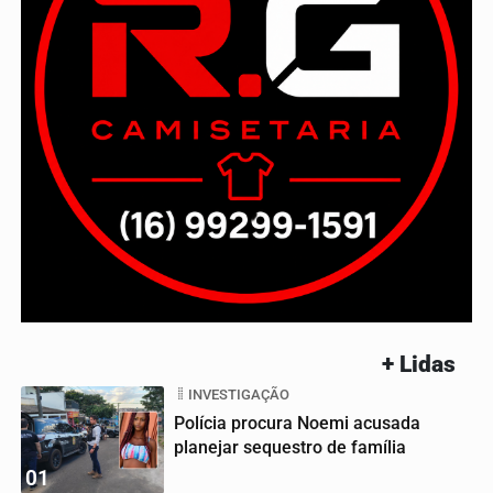
+ Lidas
INVESTIGAÇÃO
Polícia procura Noemi acusada
planejar sequestro de família
01