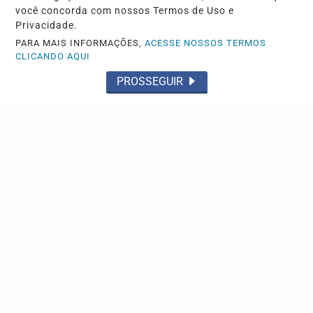
você concorda com nossos Termos de Uso e
Privacidade.
PARA MAIS INFORMAÇÕES,
ACESSE NOSSOS TERMOS
CLICANDO AQUI
PROSSEGUIR
Navegue
Início
Polícia
Brasil
Região
Esportes
Sobre
FAQ
Contato
Pesquisar Notícia