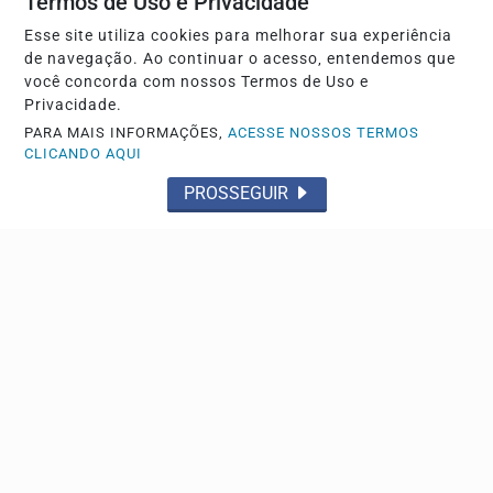
Termos de Uso e Privacidade
recebe alta hospitalar
Ministério Público solicitou novas diligências
Esse site utiliza cookies para melhorar sua experiência
de navegação. Ao continuar o acesso, entendemos que
você concorda com nossos Termos de Uso e
Privacidade.
PARA MAIS INFORMAÇÕES,
ACESSE NOSSOS TERMOS
CLICANDO AQUI
PROSSEGUIR
FLAGRANTE
Traficante é preso por policiais da Força Tática no
Jardim Aeroporto III
Ele já tem passagens pela polícia