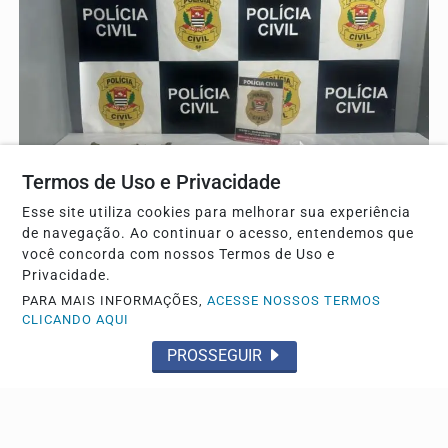
Termos de Uso e Privacidade
Esse site utiliza cookies para melhorar sua experiência
ZONA NORTE
de navegação. Ao continuar o acesso, entendemos que
Homem que vendia drogas em barbearia é preso
você concorda com nossos Termos de Uso e
Privacidade.
pela Dise
PARA MAIS INFORMAÇÕES,
ACESSE NOSSOS TERMOS
Os policiais apreenderam buchas de maconha e um tijolo
CLICANDO AQUI
de cocaína
PROSSEGUIR