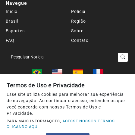
Navegue
Início
Polícia
Brasil
Região
Esportes
Sobre
FAQ
Contato
Pesquisar Notícia
Termos de Uso e Privacidade
Esse site utiliza cookies para melhorar sua experiência
Seu Site - Todos os direitos reservados.
de navegação. Ao continuar o acesso, entendemos que
Termos de Uso e Privacidade
você concorda com nossos Termos de Uso e
Privacidade.
PARA MAIS INFORMAÇÕES,
ACESSE NOSSOS TERMOS
CLICANDO AQUI