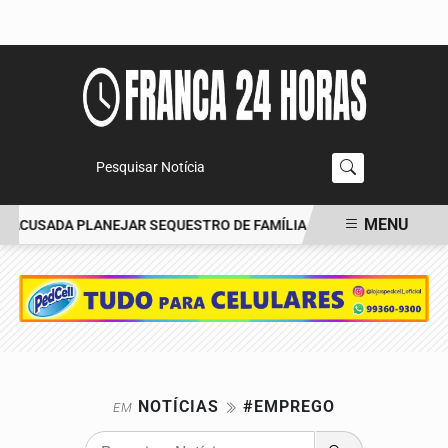
Pesquisar Notícia
MENU
I ACUSADA PLANEJAR SEQUESTRO DE FAMÍLIA
CARRO BATE EM Á
EM ALTA
NOTÍCIAS
#EMPREGO
EM