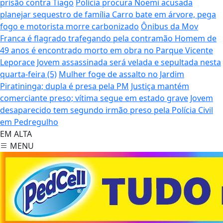
prisão contra Tiago
Polícia procura Noemi acusada
planejar sequestro de família
Carro bate em árvore, pega
fogo e motorista morre carbonizado
Ônibus da Mov
Franca é flagrado trafegando pela contramão
Homem de
49 anos é encontrado morto em obra no Parque Vicente
Leporace
Jovem assassinada será velada e sepultada nesta
quarta-feira (5)
Mulher foge de assalto no Jardim
Piratininga; dupla é presa pela PM
Justiça mantém
comerciante preso; vítima segue em estado grave
Jovem
desaparecido tem segundo irmão preso pela Polícia Civil
em Pedregulho
EM ALTA
MENU