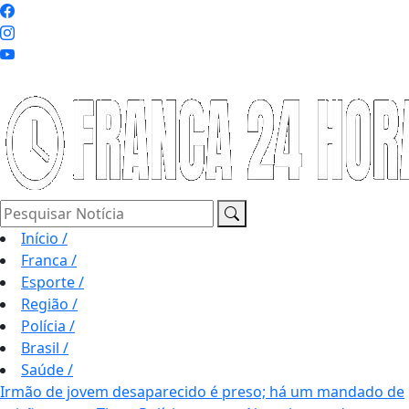
Pesquisar Notícia
Início
/
Franca
/
Esporte
/
Região
/
Polícia
/
Brasil
/
Saúde
/
Irmão de jovem desaparecido é preso; há um mandado de