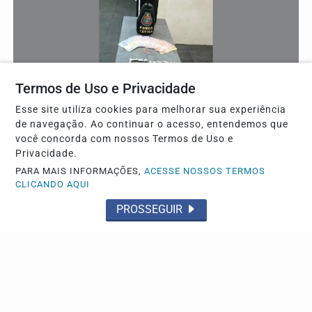
Termos de Uso e Privacidade
Esse site utiliza cookies para melhorar sua experiência
de navegação. Ao continuar o acesso, entendemos que
FLAGRANTE
você concorda com nossos Termos de Uso e
Traficante é preso por policiais da Força Tática no
Privacidade.
Jardim Aeroporto III
PARA MAIS INFORMAÇÕES,
ACESSE NOSSOS TERMOS
CLICANDO AQUI
Ele já tem passagens pela polícia
PROSSEGUIR