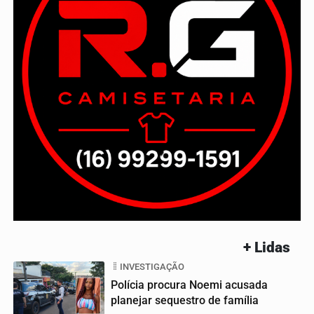
+ Lidas
INVESTIGAÇÃO
Polícia procura Noemi acusada
planejar sequestro de família