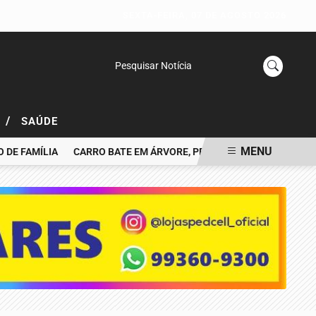
SEXTA-FEIRA, 07 DE AGOSTO 2026
Pesquisar Notícia
/
L
SAÚDE
MENU
FAMÍLIA
CARRO BATE EM ÁRVORE, PEGA FOGO E MOTORISTA MO