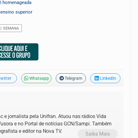
 é homenageada
ensino superior
SEMANA
witter
Whatsapp
Telegram
LinkedIn
 e jornalista pela Unifran. Atuou nas rádios Vida
ifusora e no Portal de notícias GCN/Sampi. Também
grafista e editor na Nova TV.
Saiba Mais