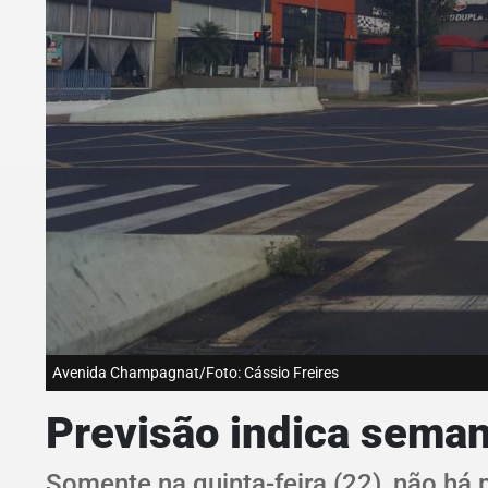
Avenida Champagnat/Foto: Cássio Freires
Previsão indica sema
Somente na quinta-feira (22), não há 