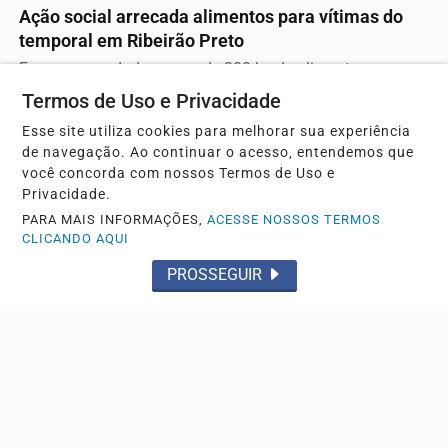
Ação social arrecada alimentos para vítimas do
temporal em Ribeirão Preto
Foram arrecadados cerca de 300 kg de alimentos e
diversos agasalhos
Termos de Uso e Privacidade
Esse site utiliza cookies para melhorar sua experiência
de navegação. Ao continuar o acesso, entendemos que
você concorda com nossos Termos de Uso e
Privacidade.
PARA MAIS INFORMAÇÕES,
ACESSE NOSSOS TERMOS
CLICANDO AQUI
PROSSEGUIR
AÇÃO RÁ
Força Tática prende quadrilha após assalto e
recupera veículo roubado