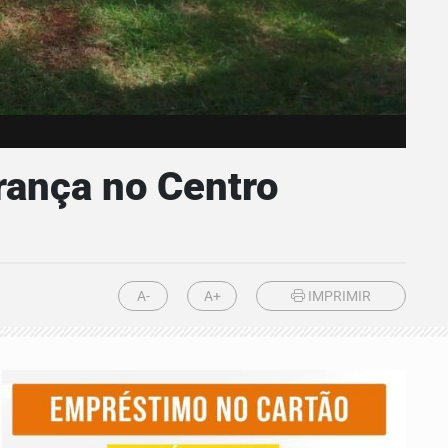
rança no Centro
A-
A+
IMPRIMIR