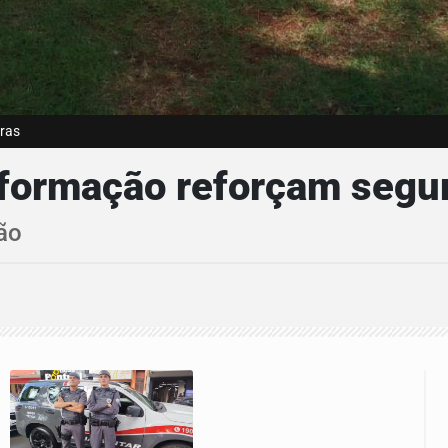
oras
m formação reforçam segu
ão