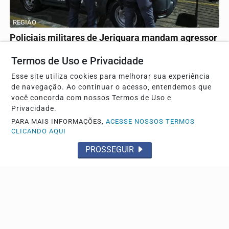
REGIÃO
Policiais militares de Jeriquara mandam agressor
de mulher para a cadeia
Termos de Uso e Privacidade
A ocorrência foi apresentada na CPJ de Franca
Esse site utiliza cookies para melhorar sua experiência
de navegação. Ao continuar o acesso, entendemos que
você concorda com nossos Termos de Uso e
Privacidade.
PARA MAIS INFORMAÇÕES,
ACESSE NOSSOS TERMOS
CLICANDO AQUI
PROSSEGUIR
HOMICÍDIO
Homem leva soco, cai, bate a cabeça no chão e