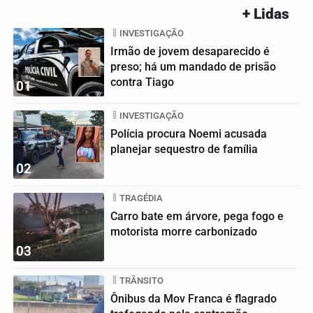
+ Lidas
INVESTIGAÇÃO
Irmão de jovem desaparecido é
preso; há um mandado de prisão
contra Tiago
01
INVESTIGAÇÃO
Polícia procura Noemi acusada
planejar sequestro de família
02
TRAGÉDIA
Carro bate em árvore, pega fogo e
motorista morre carbonizado
03
TRÂNSITO
Ônibus da Mov Franca é flagrado