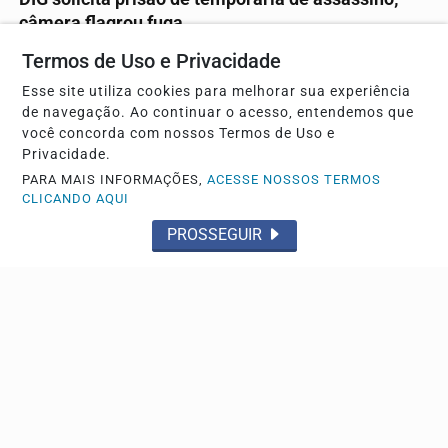
câmera flagrou fuga
Delegado falou sobre o caso
Termos de Uso e Privacidade
Esse site utiliza cookies para melhorar sua experiência
de navegação. Ao continuar o acesso, entendemos que
você concorda com nossos Termos de Uso e
Privacidade.
PARA MAIS INFORMAÇÕES,
ACESSE NOSSOS TERMOS
CLICANDO AQUI
PROSSEGUIR
TRÂNSITO
Polícia Militar realiza blitz educativa e fiscaliza
vans escolares em Franca
Novas fiscalizações deverão ser realizadas na cidade