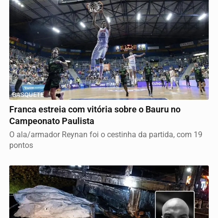
BASQUETE
Franca estreia com vitória sobre o Bauru no
Campeonato Paulista
O ala/armador Reynan foi o cestinha da partida, com 19
pontos