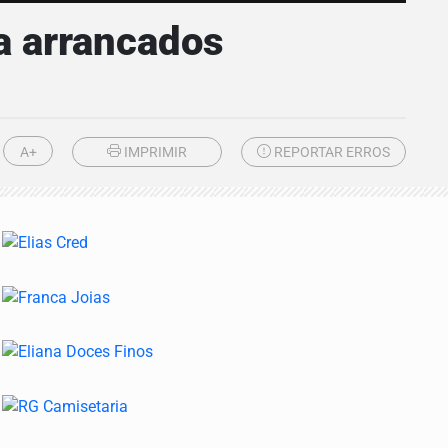
a arrancados
A+
IMPRIMIR
REPORTAR ERROS