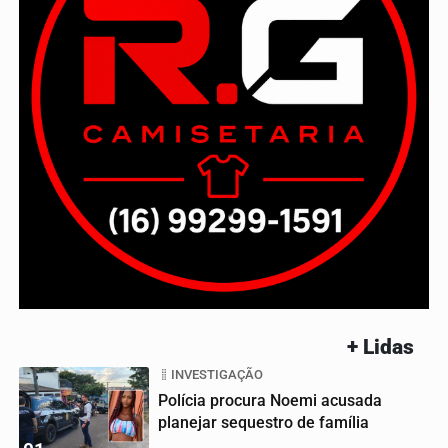
+ Lidas
INVESTIGAÇÃO
Polícia procura Noemi acusada
planejar sequestro de família