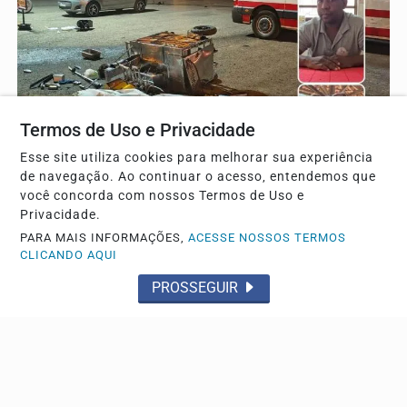
Termos de Uso e Privacidade
Esse site utiliza cookies para melhorar sua experiência
de navegação. Ao continuar o acesso, entendemos que
DESDOBRAMENTOS
você concorda com nossos Termos de Uso e
Justiça revoga prisão de comerciante e vítima
Privacidade.
recebe alta hospitalar
PARA MAIS INFORMAÇÕES,
ACESSE NOSSOS TERMOS
CLICANDO AQUI
Ministério Público solicitou novas diligências
PROSSEGUIR