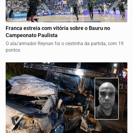
BASQUETE
Franca estreia com vitória sobre o Bauru no
Campeonato Paulista
O ala/armador Reynan foi o cestinha da partida, com 19
pontos
TRÂNSITO