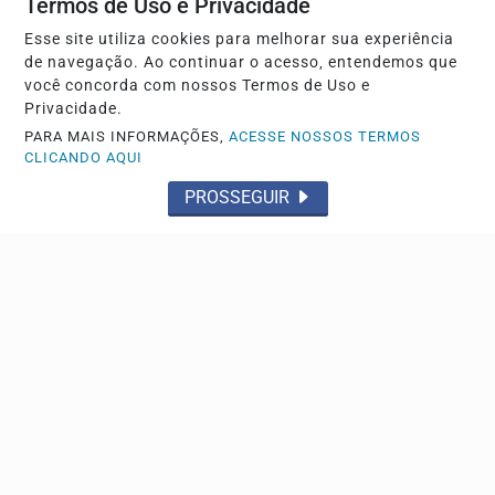
Termos de Uso e Privacidade
Esse site utiliza cookies para melhorar sua experiência
de navegação. Ao continuar o acesso, entendemos que
você concorda com nossos Termos de Uso e
Privacidade.
PARA MAIS INFORMAÇÕES,
ACESSE NOSSOS TERMOS
CLICANDO AQUI
PROSSEGUIR
TRÂNSITO
Polícia Militar realiza blitz educativa e fiscaliza
vans escolares em Franca
Novas fiscalizações deverão ser realizadas na cidade