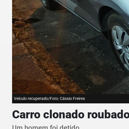
Veículo recuperado/Foto: Cássio Freires
Carro clonado roubado
Um homem foi detido