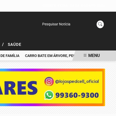
QUINTA-FEIRA, 06 DE AGOSTO 2026
Pesquisar Notícia
/
L
SAÚDE
MENU
AMÍLIA
CARRO BATE EM ÁRVORE, PEGA FOGO E MOTORISTA MORR