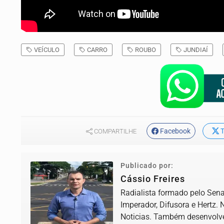
VEÍCULO
CARRO
ROUBO
JUNDIAÍ
Facebook
T
COMPARTILHE
Publicado por:
Cássio Freires
Radialista formado pelo Senac
Imperador, Difusora e Hertz. 
Noticias. Também desenvolve