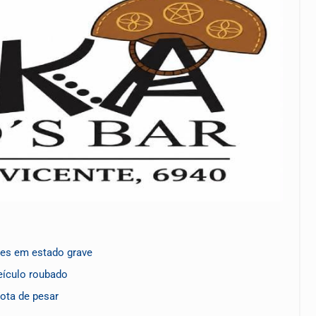
res em estado grave
eículo roubado
nota de pesar