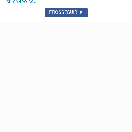
CLICANDO AQUI
PROSSEGUIR
FLAGRANTE
Dise acaba com dois pontos de tráfico e prende
três pessoas em Franca
Os policiais apreenderam drogas, dinheiro e uma arma de
fogo
TRÂNSITO