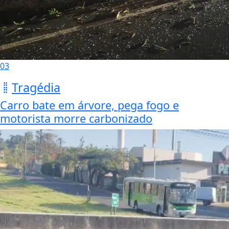
03
Tragédia
Carro bate em árvore, pega fogo e
motorista morre carbonizado