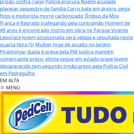
prisão contra Tiago
Polícia procura Noemi acusada
planejar sequestro de família
Carro bate em árvore, pega
fogo e motorista morre carbonizado
Ônibus da Mov
Franca é flagrado trafegando pela contramão
Homem de
49 anos é encontrado morto em obra no Parque Vicente
Leporace
Jovem assassinada será velada e sepultada nesta
quarta-feira (5)
Mulher foge de assalto no Jardim
Piratininga; dupla é presa pela PM
Justiça mantém
comerciante preso; vítima segue em estado grave
Jovem
desaparecido tem segundo irmão preso pela Polícia Civil
em Pedregulho
EM ALTA
MENU