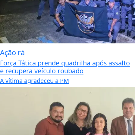
Ação rá
Força Tática prende quadrilha após assalto
e recupera veículo roubado
A vítima agradeceu a PM