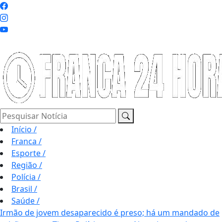
Pesquisar Notícia
Início
/
Franca
/
Esporte
/
Região
/
Polícia
/
Brasil
/
Saúde
/
Irmão de jovem desaparecido é preso; há um mandado de