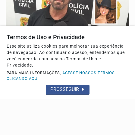
Termos de Uso e Privacidade
DESDOBRAMENTOS
Esse site utiliza cookies para melhorar sua experiência
Envolvidos em acidente que matou universitária
de navegação. Ao continuar o acesso, entendemos que
podem ir a júri popular
você concorda com nossos Termos de Uso e
Laudo aponta a possibilidade de ter acontecido uma
Privacidade.
corrida entre os veículos
PARA MAIS INFORMAÇÕES,
ACESSE NOSSOS TERMOS
CLICANDO AQUI
PROSSEGUIR
Descubra Mais