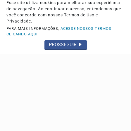
EDUCAÇÃO
Esse site utiliza cookies para melhorar sua experiência
de navegação. Ao continuar o acesso, entendemos que
Aluna medalhista de ouro em olimpíada de
você concorda com nossos Termos de Uso e
matemática é homenageada
Privacidade.
Helena Beatriz Souza é aluna da Escola Estadual Homero
PARA MAIS INFORMAÇÕES,
ACESSE NOSSOS TERMOS
Alves
CLICANDO AQUI
PROSSEGUIR
Descubra Mais