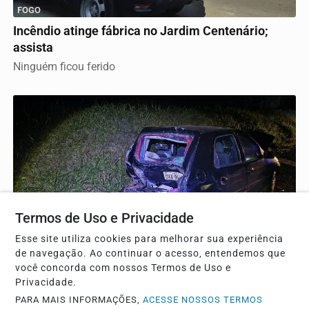
FOGO
Incêndio atinge fábrica no Jardim Centenário;
assista
Ninguém ficou ferido
Termos de Uso e Privacidade
Esse site utiliza cookies para melhorar sua experiência
de navegação. Ao continuar o acesso, entendemos que
TRÂNSITO
você concorda com nossos Termos de Uso e
Acidente na rodovia Cândido Portinari deixa duas
Privacidade.
mulheres em estado grave
PARA MAIS INFORMAÇÕES,
ACESSE NOSSOS TERMOS