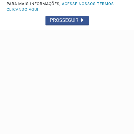
PARA MAIS INFORMAÇÕES,
ACESSE NOSSOS TERMOS
CLICANDO AQUI
PROSSEGUIR
EDUCAÇÃO
Aluna medalhista de ouro em olimpíada de
matemática é homenageada
Helena Beatriz Souza é aluna da Escola Estadual Homero
Alves
Descubra Mais