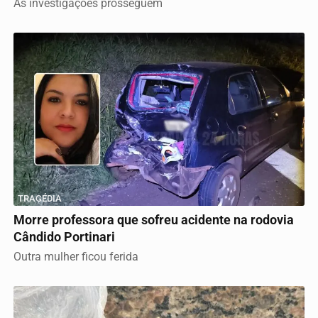
As investigações prosseguem
TRAGÉDIA
Morre professora que sofreu acidente na rodovia
Cândido Portinari
Outra mulher ficou ferida