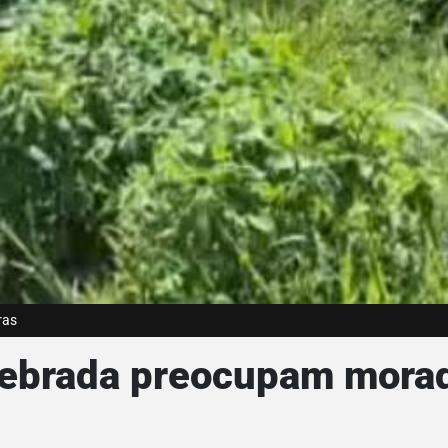
ras
uebrada preocupam mora