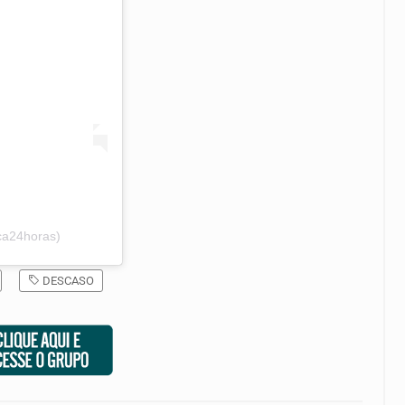
ca24horas)
DESCASO