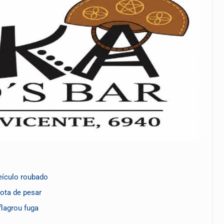
eículo roubado
nota de pesar
flagrou fuga