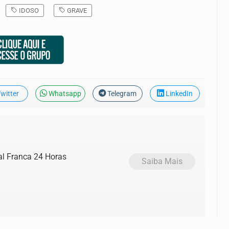
IDOSO
GRAVE
witter
Whatsapp
Telegram
LinkedIn
al Franca 24 Horas
Saiba Mais