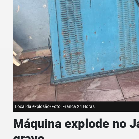
Local da explosão/Foto: Franca 24 Horas
Máquina explode no Ja
grave