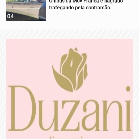
Ônibus da Mov Franca é flagrado
trafegando pela contramão
04