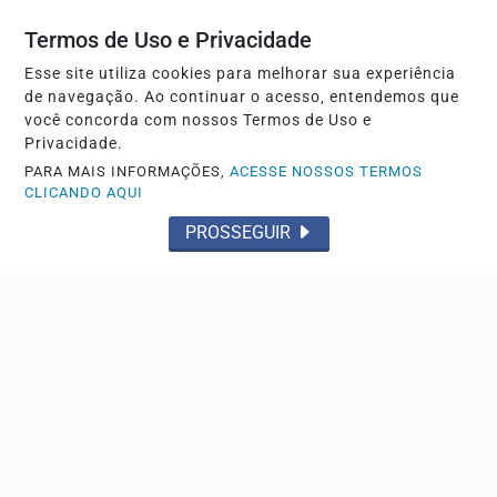
Termos de Uso e Privacidade
Esse site utiliza cookies para melhorar sua experiência
de navegação. Ao continuar o acesso, entendemos que
você concorda com nossos Termos de Uso e
Privacidade.
PARA MAIS INFORMAÇÕES,
ACESSE NOSSOS TERMOS
CLICANDO AQUI
PROSSEGUIR
DESPEDIDA
Jovem assassinada será velada e sepultada nesta
quarta-feira (5)
Polícia Civil começou a investigar o caso
Descubra Mais