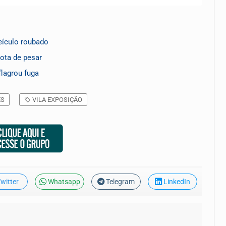
eículo roubado
nota de pesar
flagrou fuga
ES
VILA EXPOSIÇÃO
witter
Whatsapp
Telegram
LinkedIn