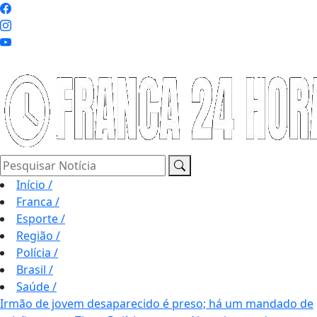
Pesquisar Notícia
Início
/
Franca
/
Esporte
/
Região
/
Polícia
/
Brasil
/
Saúde
/
Irmão de jovem desaparecido é preso; há um mandado de