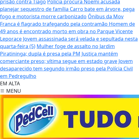
prisão contra Tiago
Polícia procura Noemi acusada
planejar sequestro de família
Carro bate em árvore, pega
fogo e motorista morre carbonizado
Ônibus da Mov
Franca é flagrado trafegando pela contramão
Homem de
49 anos é encontrado morto em obra no Parque Vicente
Leporace
Jovem assassinada será velada e sepultada nesta
quarta-feira (5)
Mulher foge de assalto no Jardim
Piratininga; dupla é presa pela PM
Justiça mantém
comerciante preso; vítima segue em estado grave
Jovem
desaparecido tem segundo irmão preso pela Polícia Civil
em Pedregulho
EM ALTA
MENU