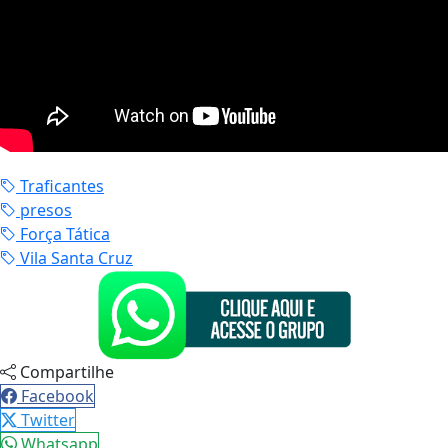
Traficantes
presos
Força Tática
Vila Santa Cruz
Compartilhe
Facebook
Twitter
Whatsapp