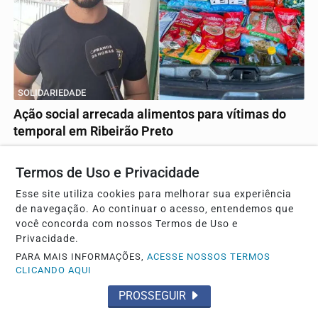
SOLIDARIEDADE
Ação social arrecada alimentos para vítimas do
temporal em Ribeirão Preto
Foram arrecadados cerca de 300 kg de alimentos e
diversos agasalhos
Termos de Uso e Privacidade
Esse site utiliza cookies para melhorar sua experiência
de navegação. Ao continuar o acesso, entendemos que
você concorda com nossos Termos de Uso e
Privacidade.
PARA MAIS INFORMAÇÕES,
ACESSE NOSSOS TERMOS
CLICANDO AQUI
PROSSEGUIR