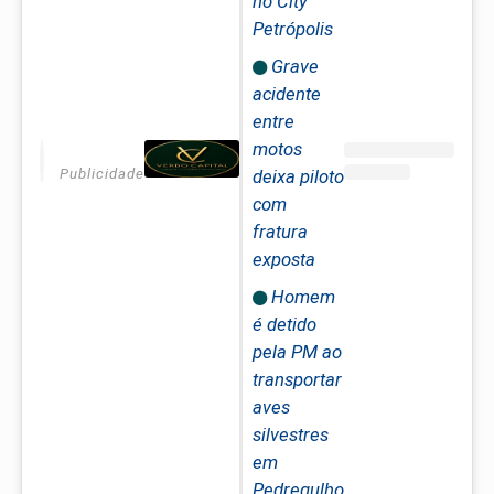
no City
Petrópolis
Grave
acidente
entre
motos
Publicidade
deixa piloto
com
fratura
exposta
Homem
é detido
pela PM ao
transportar
aves
silvestres
em
Pedregulho