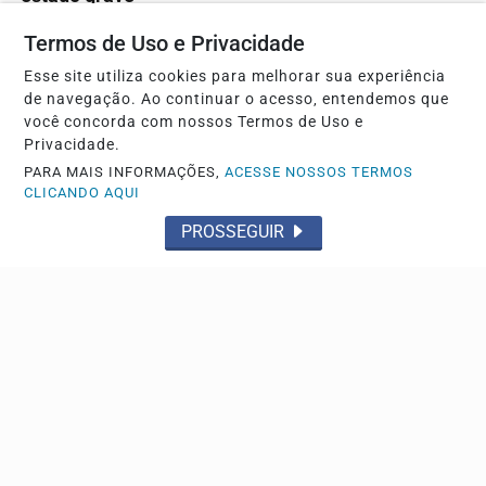
O acidente aconteceu nas primeiras horas do dia
Termos de Uso e Privacidade
Esse site utiliza cookies para melhorar sua experiência
de navegação. Ao continuar o acesso, entendemos que
você concorda com nossos Termos de Uso e
Privacidade.
PARA MAIS INFORMAÇÕES,
ACESSE NOSSOS TERMOS
CLICANDO AQUI
PROSSEGUIR
DESDOBRAMENTOS
Justiça revoga prisão de comerciante e vítima
recebe alta hospitalar
Ministério Público solicitou novas diligências