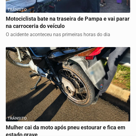
TRÂNSITO
Motociclista bate na traseira de Pampa e vai parar
na carroceria do veículo
O acidente aconteceu nas primeiras horas do dia
TRÂNSITO
Mulher cai da moto após pneu estourar e fica em
estado grave