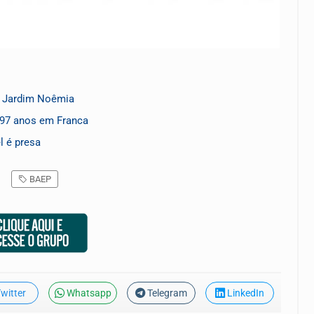
o Jardim Noêmia
 97 anos em Franca
l é presa
BAEP
witter
Whatsapp
Telegram
LinkedIn