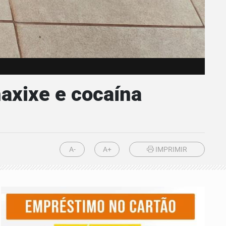
axixe e cocaína
A-
A+
IMPRIMIR