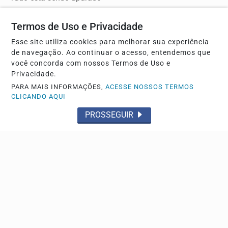
Termos de Uso e Privacidade
Esse site utiliza cookies para melhorar sua experiência
de navegação. Ao continuar o acesso, entendemos que
você concorda com nossos Termos de Uso e
Privacidade.
PARA MAIS INFORMAÇÕES,
ACESSE NOSSOS TERMOS
CLICANDO AQUI
PROSSEGUIR
DESPEDIDA
Vítima de atropelamento será velada e sepultada
nesta quarta-feira (5)
Câmera de segurança registrou o acidente