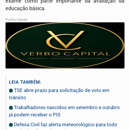
exame como parte importante da avaliação da
educação básica.
Publicidade
LEIA TAMBÉM:
TSE abre prazo para solicitação de voto em
trânsito
Trabalhadores nascidos em setembro e outubro
já podem receber o PIS
Defesa Civil faz alerta meteorológico para todo