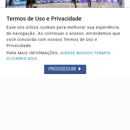
BASQUETE
Franca estreia com vitória sobre o Bauru no
Termos de Uso e Privacidade
Campeonato Paulista
Esse site utiliza cookies para melhorar sua experiência
O ala/armador Reynan foi o cestinha da partida, com 19
de navegação. Ao continuar o acesso, entendemos que
pontos
você concorda com nossos Termos de Uso e
Privacidade.
PARA MAIS INFORMAÇÕES,
ACESSE NOSSOS TERMOS
CLICANDO AQUI
PROSSEGUIR
TRÂNSITO
Cabo da Polícia Militar morre em acidente; CPI-3