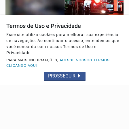
Termos de Uso e Privacidade
Esse site utiliza cookies para melhorar sua experiência
MADRUGADA DE FÚRIA
de navegação. Ao continuar o acesso, entendemos que
Mulher é assassinada pelo ex-marido da amiga no
você concorda com nossos Termos de Uso e
Guanabara; assista
Privacidade.
PARA MAIS INFORMAÇÕES,
ACESSE NOSSOS TERMOS
As duas foram esfaqueadas
CLICANDO AQUI
PROSSEGUIR