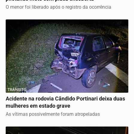
O menor foi liberado após o registro da ocorrência
TRÂNSITO
Acidente na rodovia Cândido Portinari deixa duas
mulheres em estado grave
As vítimas possivelmente foram atropeladas