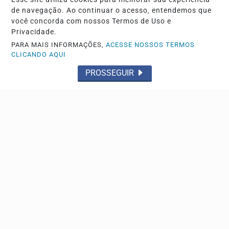
de navegação. Ao continuar o acesso, entendemos que
você concorda com nossos Termos de Uso e
Privacidade.
PARA MAIS INFORMAÇÕES,
ACESSE NOSSOS TERMOS
CLICANDO AQUI
PROSSEGUIR
TRÂNSITO
Polícia Militar realiza blitz educativa e fiscaliza
vans escolares em Franca
Novas fiscalizações deverão ser realizadas na cidade