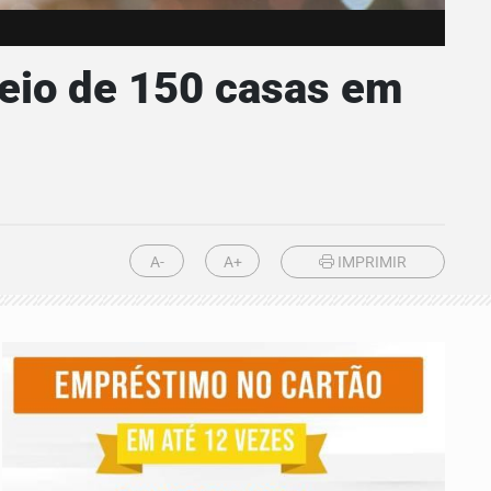
teio de 150 casas em
A-
A+
IMPRIMIR