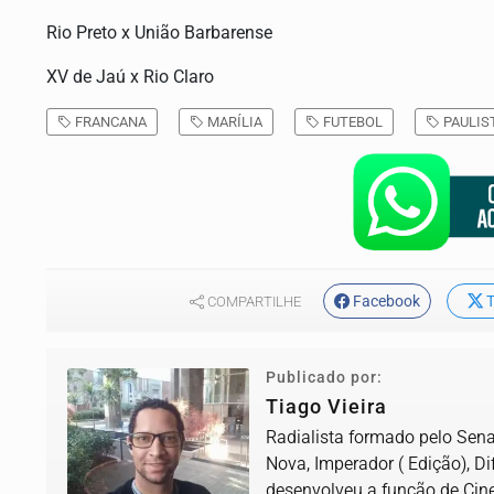
Rio Preto x União Barbarense
XV de Jaú x Rio Claro
FRANCANA
MARÍLIA
FUTEBOL
PAULIST
Facebook
T
COMPARTILHE
Publicado por:
Tiago Vieira
Radialista formado pelo Senac
Nova, Imperador ( Edição), D
desenvolveu a função de Cine