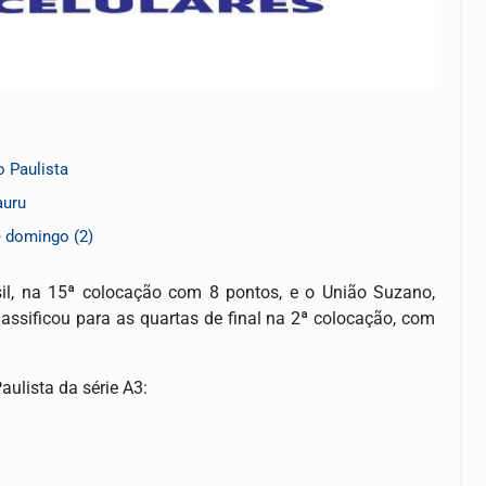
 Paulista
auru
te domingo (2)
sil, na 15ª colocação com 8 pontos, e o União Suzano,
lassificou para as quartas de final na 2ª colocação, com
ulista da série A3: