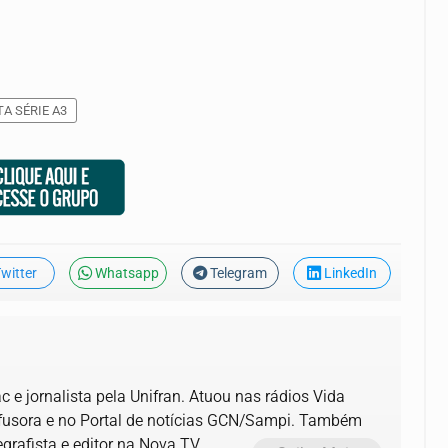
A SÉRIE A3
witter
Whatsapp
Telegram
LinkedIn
 e jornalista pela Unifran. Atuou nas rádios Vida
ifusora e no Portal de notícias GCN/Sampi. Também
grafista e editor na Nova TV.