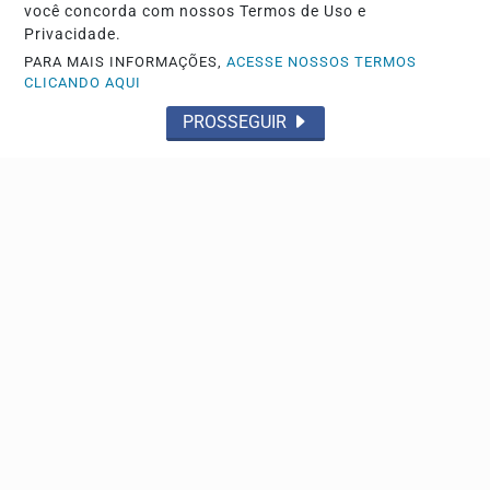
você concorda com nossos Termos de Uso e
Acidente na rodovia Cândido Portinari deixa duas
Privacidade.
mulheres em estado grave
PARA MAIS INFORMAÇÕES,
ACESSE NOSSOS TERMOS
As vítimas possivelmente foram atropeladas
CLICANDO AQUI
PROSSEGUIR
Descubra Mais