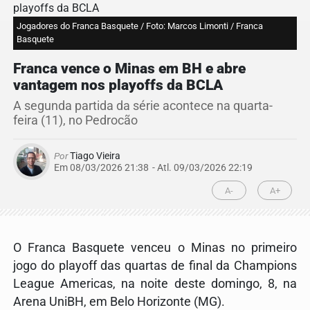
Jogadores do Franca Basquete / Foto: Marcos Limonti / Franca
Basquete
Franca vence o Minas em BH e abre
vantagem nos playoffs da BCLA
A segunda partida da série acontece na quarta-
feira (11), no Pedrocão
Por
Tiago Vieira
Em 08/03/2026 21:38
- Atl.
09/03/2026 22:19
A-
A+
O
Franca Basquete
venceu o
Minas
no primeiro
jogo do playoff das quartas de final da
Champions
League Americas
, na noite deste domingo, 8, na
Arena UniBH
, em
Belo Horizonte
(MG).