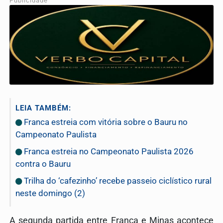
Publicidade
LEIA TAMBÉM:
Franca estreia com vitória sobre o Bauru no
Campeonato Paulista
Franca estreia no Campeonato Paulista 2026
contra o Bauru
Trilha do ‘cafezinho’ recebe passeio ciclístico rural
neste domingo (2)
A segunda partida entre Franca e Minas acontece