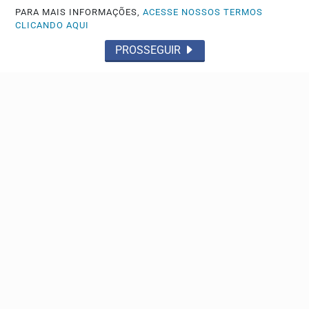
PARA MAIS INFORMAÇÕES,
ACESSE NOSSOS TERMOS
CLICANDO AQUI
PROSSEGUIR
GOVERNO FEDERAL
Em Franca, ministro fala sobre programas para
agricultores
Os programas também abrangem o setor da agricultura
familiar
Descubra Mais