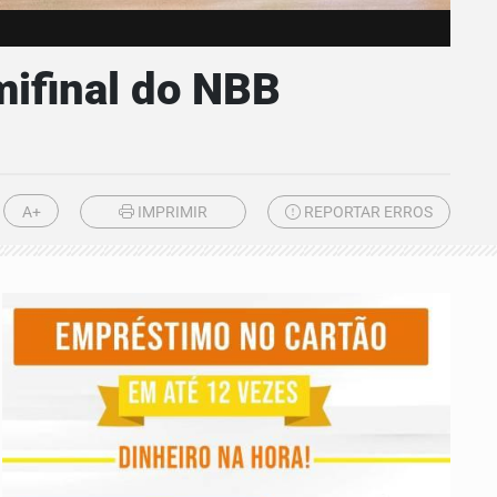
mifinal do NBB
A+
IMPRIMIR
REPORTAR ERROS