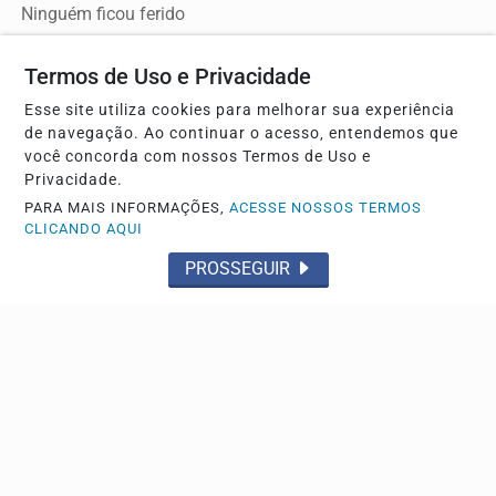
Ninguém ficou ferido
Termos de Uso e Privacidade
Esse site utiliza cookies para melhorar sua experiência
de navegação. Ao continuar o acesso, entendemos que
você concorda com nossos Termos de Uso e
Privacidade.
PARA MAIS INFORMAÇÕES,
ACESSE NOSSOS TERMOS
CLICANDO AQUI
PROSSEGUIR
FLAGRANTE
Dise acaba com dois pontos de tráfico e prende
três pessoas em Franca
Os policiais apreenderam drogas, dinheiro e uma arma de
fogo