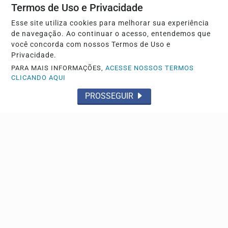
Termos de Uso e Privacidade
Esse site utiliza cookies para melhorar sua experiência
de navegação. Ao continuar o acesso, entendemos que
você concorda com nossos Termos de Uso e
Privacidade.
PARA MAIS INFORMAÇÕES,
ACESSE NOSSOS TERMOS
CLICANDO AQUI
PROSSEGUIR
MADRUGADA DE FÚRIA
Mulher é assassinada pelo ex-marido da amiga no
Guanabara; assista
As duas foram esfaqueadas