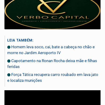
LEIA TAMBÉM:
Homem leva soco, cai, bate a cabeça no chão e
morre no Jardim Aeroporto IV
Capotamento na Ronan Rocha deixa mãe e filhas
feridas
Força Tática recupera carro roubado em lava jato
e localiza munições