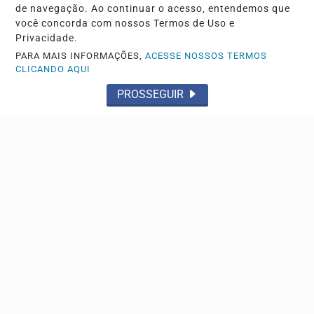
de navegação. Ao continuar o acesso, entendemos que
você concorda com nossos Termos de Uso e
Privacidade.
PARA MAIS INFORMAÇÕES,
ACESSE NOSSOS TERMOS
CLICANDO AQUI
PROSSEGUIR
DESDOBRAMENTOS
Envolvidos em acidente que matou universitária
podem ir a júri popular
Laudo aponta a possibilidade de ter acontecido uma
corrida entre os veículos
Descubra Mais