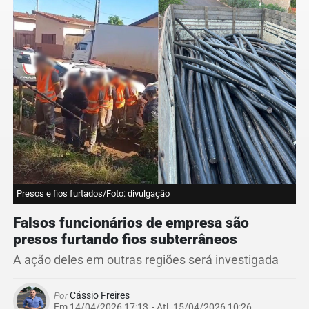
Presos e fios furtados/Foto: divulgação
Falsos funcionários de empresa são
presos furtando fios subterrâneos
A ação deles em outras regiões será investigada
Por
Cássio Freires
Em 14/04/2026 17:13
- Atl.
15/04/2026 10:26