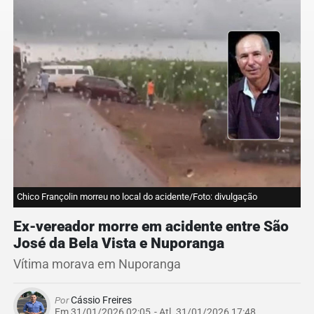
Chico Françolin morreu no local do acidente/Foto: divulgação
Ex-vereador morre em acidente entre São
José da Bela Vista e Nuporanga
Vítima morava em Nuporanga
Por
Cássio Freires
Em 31/01/2026 02:05
- Atl.
31/01/2026 17:48