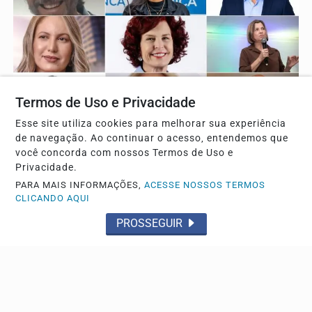
Termos de Uso e Privacidade
ELEIÇÕES 2026
Esse site utiliza cookies para melhorar sua experiência
de navegação. Ao continuar o acesso, entendemos que
Veja quem são os nove candidatos de Franca a
você concorda com nossos Termos de Uso e
deputado estadual
Privacidade.
A campanha eleitoral terá início no dia 15 de agosto
PARA MAIS INFORMAÇÕES,
ACESSE NOSSOS TERMOS
CLICANDO AQUI
PROSSEGUIR