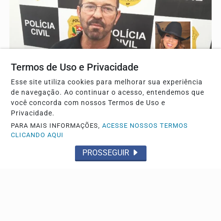
Termos de Uso e Privacidade
Esse site utiliza cookies para melhorar sua experiência
DESDOBRAMENTOS
de navegação. Ao continuar o acesso, entendemos que
Envolvidos em acidente que matou universitária
você concorda com nossos Termos de Uso e
podem ir a júri popular
Privacidade.
PARA MAIS INFORMAÇÕES,
ACESSE NOSSOS TERMOS
Laudo aponta a possibilidade de ter acontecido uma
CLICANDO AQUI
corrida entre os veículos
PROSSEGUIR