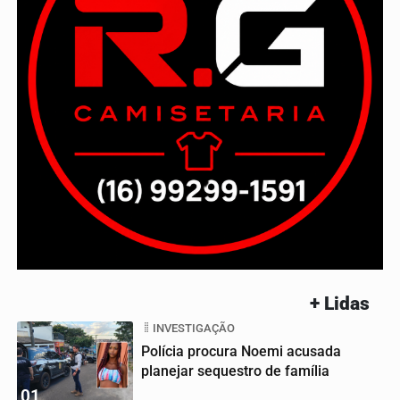
+ Lidas
INVESTIGAÇÃO
Polícia procura Noemi acusada
planejar sequestro de família
01