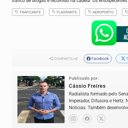
tráfico de drogas e recolhido na cadeia. Os entorpecentes
TRAFICANTE
FLAGRANTE
AEROPORTO
Facebook
T
COMPARTILHE
Publicado por:
Cássio Freires
Radialista formado pelo Senac
Imperador, Difusora e Hertz. 
Noticias. Também desenvolve