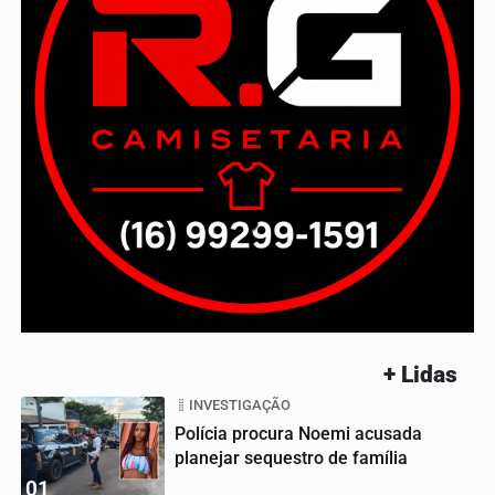
+ Lidas
INVESTIGAÇÃO
Polícia procura Noemi acusada
planejar sequestro de família
01